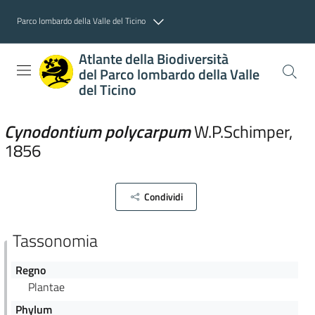
Parco lombardo della Valle del Ticino
Atlante della Biodiversità
del Parco lombardo della Valle
del Ticino
Cynodontium
polycarpum
W.
P.
Schimper
,
1856
Condividi
Tassonomia
Regno
Plantae
Phylum