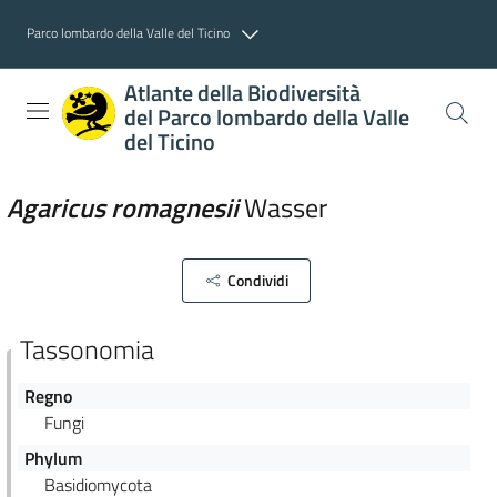
Parco lombardo della Valle del Ticino
Atlante della Biodiversità
del Parco lombardo della Valle
del Ticino
Agaricus
romagnesii
Wasser
Condividi
Tassonomia
Regno
Fungi
Phylum
Basidiomycota