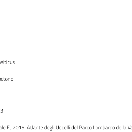
siticus
octono
73
le F., 2015. Atlante degli Uccelli del Parco Lombardo della Va