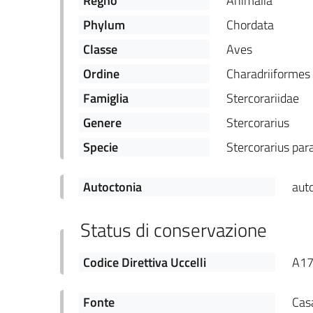
Regno
Animalia
Phylum
Chordata
Classe
Aves
Ordine
Charadriiformes
Famiglia
Stercorariidae
Genere
Stercorarius
Specie
Stercorarius para
Autoctonia
aut
Status di conservazione
Codice Direttiva Uccelli
A1
Fonte
Casa