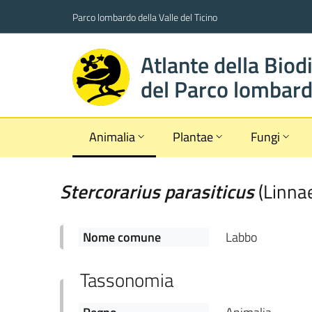
Parco lombardo della Valle del Ticino
Atlante della Biod
del Parco lombardo
Animalia
Plantae
Fungi
Stercorarius
parasiticus
(
Linna
Nome comune
Labbo
Tassonomia