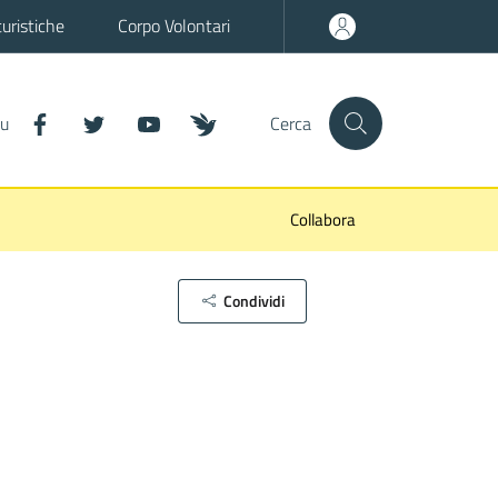
turistiche
Corpo Volontari
it-facebook
it-twitter
it-youtube
wn-inaturalist
su
Cerca
Collabora
Condividi