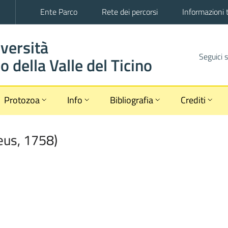
Ente Parco
Rete dei percorsi
Informazioni 
iversità
Seguici 
 della Valle del Ticino
Protozoa
Info
Bibliografia
Crediti
eus
,
1758
)