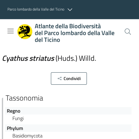
Parco lombardo della Valle del Ticino
Atlante della Biodiversità
del Parco lombardo della Valle
del Ticino
Cyathus
striatus
(
Huds.
)
Willd.
Condividi
Tassonomia
Regno
Fungi
Phylum
Basidiomycota