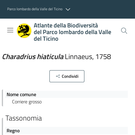
Parco lombardo della Valle del Ticino
Atlante della Biodiversità
del Parco lombardo della Valle
del Ticino
Charadrius
hiaticula
Linnaeus
,
1758
Condividi
Nome comune
Corriere grosso
Tassonomia
Regno