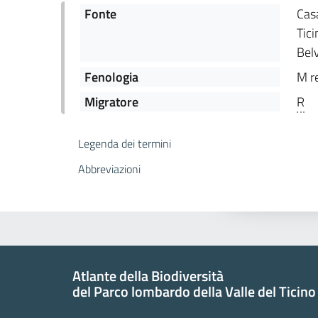
Fonte
Casa
Tici
Belv
Fenologia
M r
Migratore
R
Legenda dei termini
Abbreviazioni
Atlante della Biodiversità
del Parco lombardo della Valle del Ticino