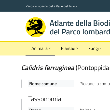
Parco lombardo della Valle del Ticino
Atlante della Biod
del Parco lombardo
Animalia
Plantae
Fungi
Calidris
ferruginea
(
Pontoppida
Nome comune
Piovanello com
Tassonomia