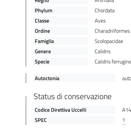
Regno
Animalia
Phylum
Chordata
Classe
Aves
Ordine
Charadriiformes
Famiglia
Scolopacidae
Genere
Calidris
Specie
Calidris ferrugin
Autoctonia
aut
Status di conservazione
Codice Direttiva Uccelli
A1
SPEC
1