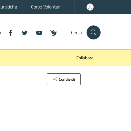
turistiche
Corpo Volontari
it-facebook
it-twitter
it-youtube
wn-inaturalist
su
Cerca
Collabora
Condividi