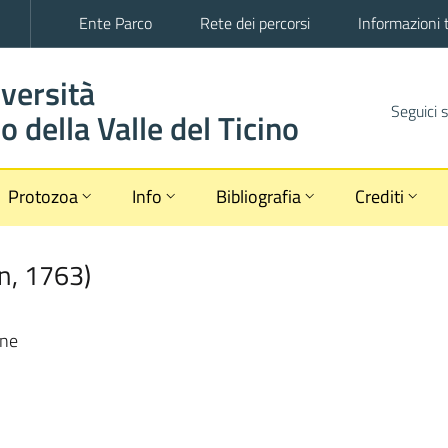
Ente Parco
Rete dei percorsi
Informazioni 
iversità
Seguici 
 della Valle del Ticino
Protozoa
Info
Bibliografia
Crediti
n
,
1763
)
une