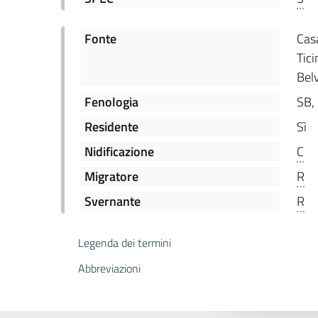
Fonte
Casa
Tici
Belv
Fenologia
SB,
Residente
Sì
Nidificazione
C
Migratore
R
Svernante
R
Legenda dei termini
Abbreviazioni