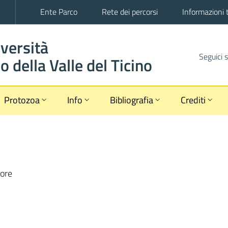
Ente Parco
Rete dei percorsi
Informazioni 
iversità
Seguici 
 della Valle del Ticino
Protozoa
Info
Bibliografia
Crediti
ore