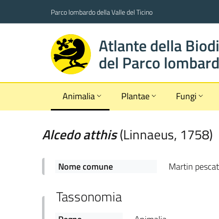
Parco lombardo della Valle del Ticino
Atlante della Biod
del Parco lombardo
Animalia
Plantae
Fungi
Alcedo
atthis
(
Linnaeus
,
1758
)
Nome comune
Martin pescat
Tassonomia