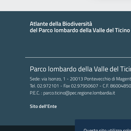
Atlante della Biodiversità
del Parco lombardo della Valle del Ticino
Parco lombardo della Valle del Tic
Sede: via Isonzo, 1 - 20013 Pontevecchio di Magent
Tel. 02.972101 - Fax 02.97950607 - C.F. 860048
P.E.C. : parco.ticino@pec.regione.lombardia.it
Sito dell'Ente
Sezione Link Utili
Questo sito utilizza sol