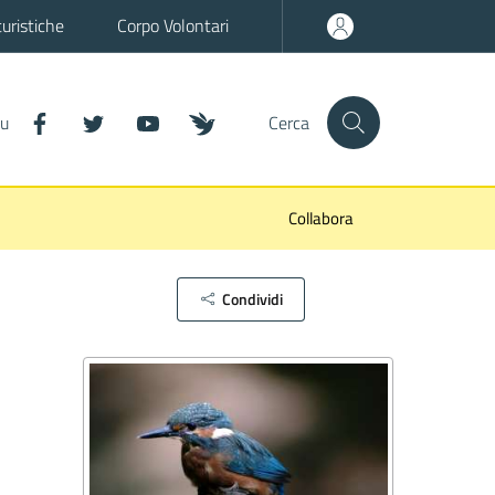
turistiche
Corpo Volontari
it-facebook
it-twitter
it-youtube
wn-inaturalist
su
Cerca
Collabora
Condividi