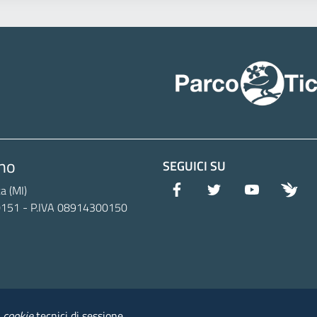
ino
SEGUICI SU
it-facebook
it-twitter
it-youtube
wn-i
a (MI)
50151 - P.IVA 08914300150
o
cookie
tecnici di sessione.