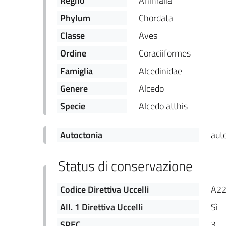
Regno
Animalia
Phylum
Chordata
Classe
Aves
Ordine
Coraciiformes
Famiglia
Alcedinidae
Genere
Alcedo
Specie
Alcedo atthis
Autoctonia
aut
Status di conservazione
Codice Direttiva Uccelli
A2
All. 1 Direttiva Uccelli
Sì
SPEC
3